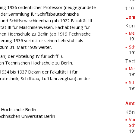
ung 1936 ordentlicher Professor (neugegründete
† 10
 der Sammlung für Schiffsbautechnische
Lehr
- und Schiffsmaschinenbau (ab 1922 Fakultät III
Kön
tät III für Maschinenwesen, Fachabteilung für
Me
chen Hochschule zu Berlin (ab 1919 Technische
19
erung 1936 vertritt er seinen Lehrstuhl als
Sc
s zum 31. März 1939 weiter.
19
) der Abteilung IV für Schiff- u.
Tec
en Technischen Hochschule zu Berlin.
Me
934 bis 1937 Dekan der Fakultät III für
19
otechnik, Schiffbau, Luftfahrzeugbau) an der
Sc
19
Ämt
 Hochschule Berlin
Kön
chnischen Universität Berlin
Vor
Sc
19