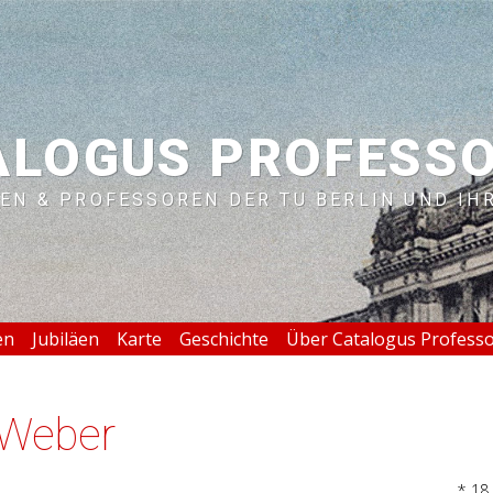
ALOGUS PROFESS
EN & PROFESSOREN DER TU BERLIN UND IH
en
Jubiläen
Karte
Geschichte
Über Catalogus Profess
 Weber
* 18