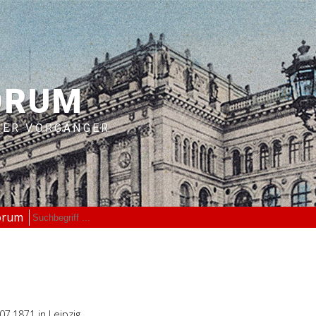
ORUM
RER VORGÄNGER
orum
.07.1871
in Leipzig