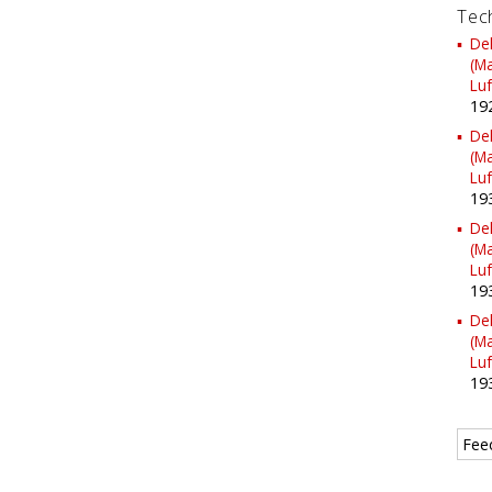
Tec
Dek
(Ma
Lu
19
Dek
(Ma
Lu
19
Dek
(Ma
Lu
19
Dek
(Ma
Lu
19
Fee