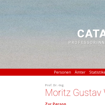
CAT
PROFESSORINN
Personen
Ämter
Statistik
Prof.
Dr.-Ing.
Moritz Gustav
Zur Person