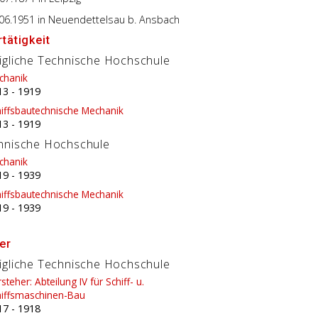
.06.1951
in Neuendettelsau b. Ansbach
tätigkeit
igliche Technische Hochschule
chanik
13
-
1919
hiffsbautechnische Mechanik
13
-
1919
hnische Hochschule
chanik
19
-
1939
hiffsbautechnische Mechanik
19
-
1939
er
igliche Technische Hochschule
steher: Abteilung IV für Schiff- u.
hiffsmaschinen-Bau
17
-
1918