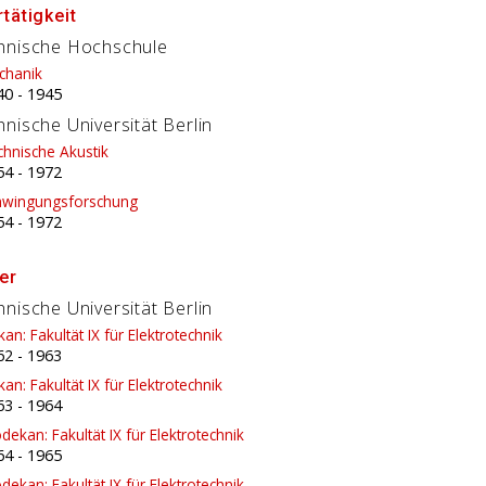
tätigkeit
hnische Hochschule
chanik
40
-
1945
nische Universität Berlin
hnische Akustik
54
-
1972
hwingungsforschung
54
-
1972
er
nische Universität Berlin
an: Fakultät IX für Elektrotechnik
62
-
1963
an: Fakultät IX für Elektrotechnik
63
-
1964
dekan: Fakultät IX für Elektrotechnik
64
-
1965
dekan: Fakultät IX für Elektrotechnik