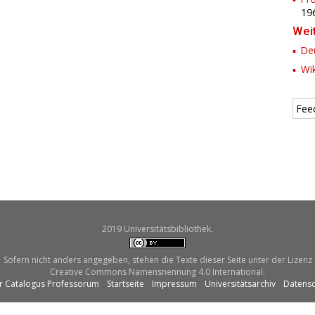
19
Wei
Deu
Wik
Fee
2019 Universitätsbibliothek.
Sofern nicht anders angegeben, stehen die Texte dieser Seite unter der Lizenz
Creative Commons Namensnennung 4.0 International.
r Catalogus Professorum
Startseite
Impressum
Universitätsarchiv
Datensc