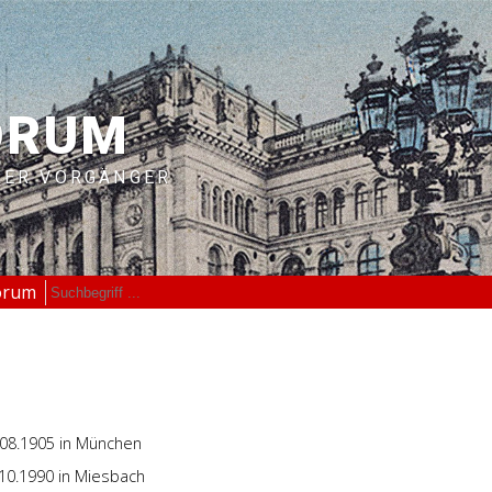
ORUM
RER VORGÄNGER
orum
.08.1905
in München
.10.1990
in Miesbach