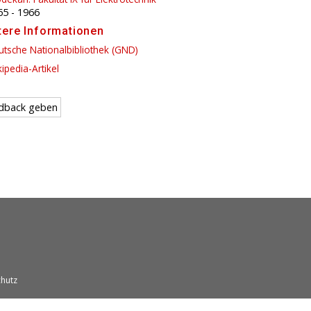
65
-
1966
tere Informationen
tsche Nationalbibliothek (GND)
ipedia-Artikel
dback geben
hutz