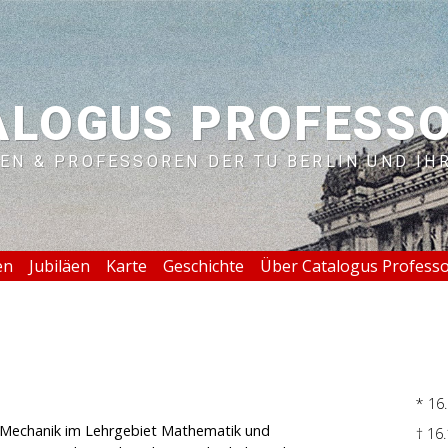
ALOGUS PROFESS
EN & PROFESSOREN DER TU BERLIN UND IH
en
Jubiläen
Karte
Geschichte
Über Catalogus Profess
* 16
r Mechanik im Lehrgebiet Mathematik und
† 16