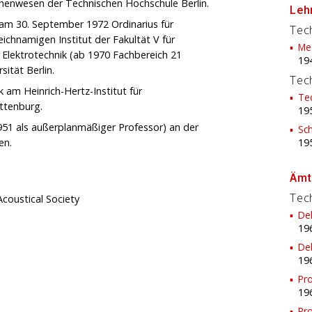
hinenwesen der Technischen Hochschule Berlin.
Lehr
 am 30. September 1972 Ordinarius für
Tec
ichnamigen Institut der Fakultät V für
Me
 Elektrotechnik (ab 1970 Fachbereich 21
19
ität Berlin.
Tech
k am Heinrich-Hertz-Institut für
Tec
ttenburg.
19
951 als außerplanmäßiger Professor) an der
Sc
en.
19
Ämt
Tech
coustical Society
Dek
19
Dek
19
Pro
19
Pro