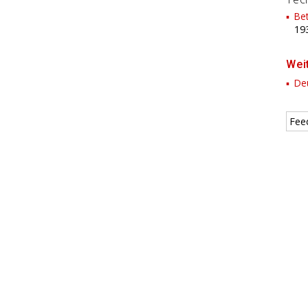
Bet
19
Wei
Deu
Fee