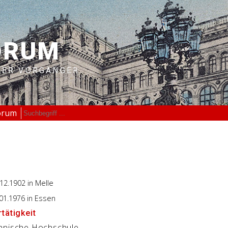
ORUM
RER VORGÄNGER
orum
.12.1902
in Melle
.01.1976
in Essen
tätigkeit
hnische Hochschule