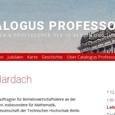
ALOGUS PROFESS
EN & PROFESSOREN DER TU BERLIN UND IH
en
Jubiläen
Karte
Geschichte
Über Catalogus Profess
Hardach
* 12
ftragter für Betriebswirtschaftslehre an der
† 01
ten, insbesondere für Mathematik,
Lehr
issenschaft der Technischen Hochschule Berlin.
Tec