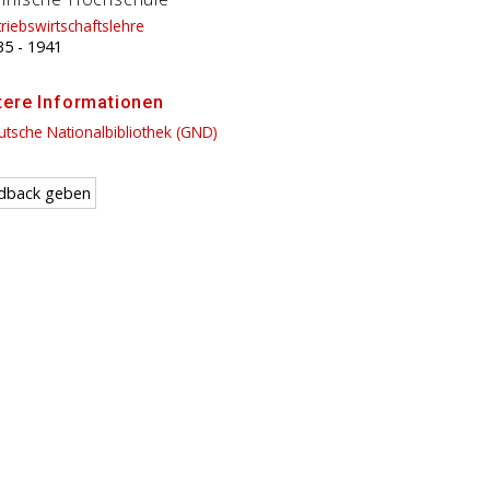
riebswirtschaftslehre
35
-
1941
tere Informationen
tsche Nationalbibliothek (GND)
dback geben