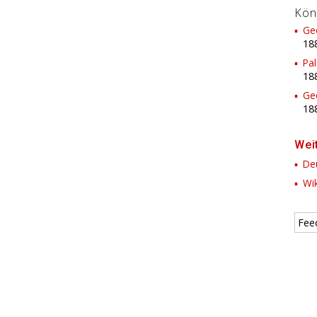
Kön
Ge
18
Pa
18
Ge
18
Wei
Deu
Wik
Fee