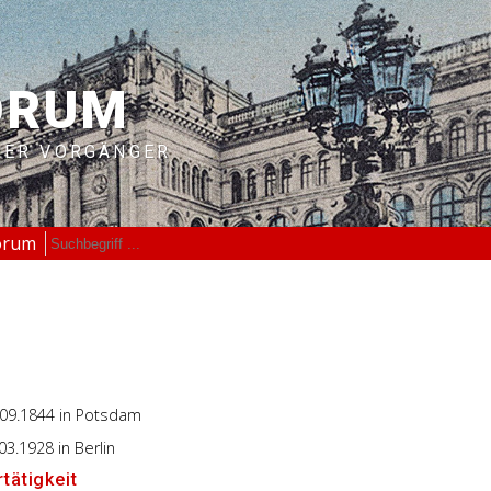
ORUM
RER VORGÄNGER
orum
.09.1844
in Potsdam
.03.1928
in Berlin
tätigkeit