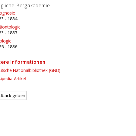
igliche Bergakademie
ognosie
83
-
1884
läontologie
83
-
1887
ologie
85
-
1886
tere Informationen
tsche Nationalbibliothek (GND)
ipedia-Artikel
dback geben