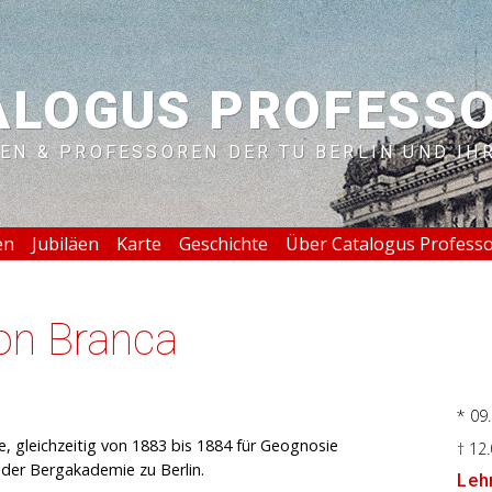
ALOGUS PROFESS
EN & PROFESSOREN DER TU BERLIN UND IH
en
Jubiläen
Karte
Geschichte
Über Catalogus Profess
on Branca
* 09
, gleichzeitig von 1883 bis 1884 für Geognosie
† 12
 der Bergakademie zu Berlin.
Lehr