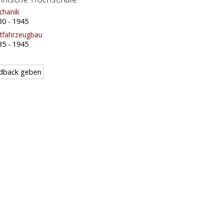
chanik
30
-
1945
ftfahrzeugbau
35
-
1945
dback geben