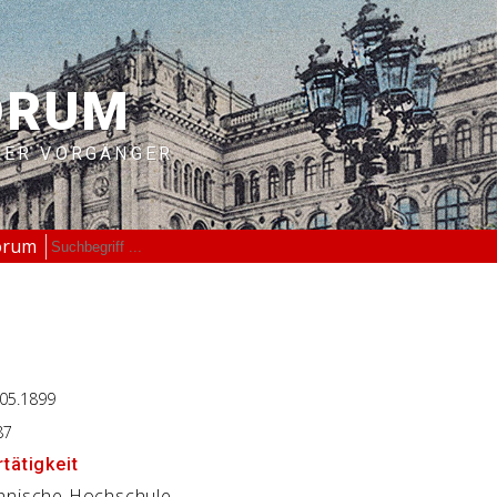
ORUM
RER VORGÄNGER
orum
.05.1899
87
tätigkeit
hnische Hochschule