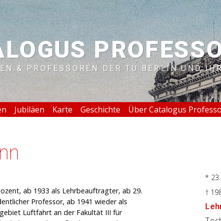
ALOGUS PROFESS
EN & PROFESSOREN DER TU BERLIN UND IH
en
Jubiläen
Karte
Geschichte
Über Catalogus Profess
nn
* 23
ozent, ab 1933 als Lehrbeauftragter, ab 29.
† 19
entlicher Professor, ab 1941 wieder als
Lehr
biet Luftfahrt an der Fakultät III für
Tec