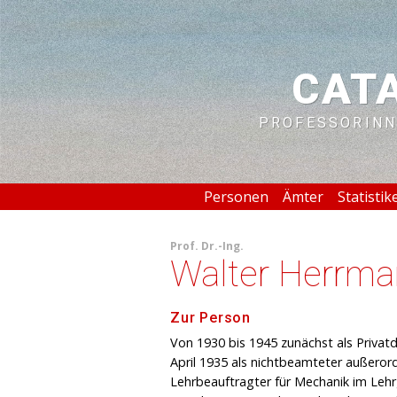
CAT
PROFESSORINN
Personen
Ämter
Statistik
Prof.
Dr.-Ing.
Walter Herrma
Zur Person
Von 1930 bis 1945 zunächst als Privatd
April 1935 als nichtbeamteter außerord
Lehrbeauftragter für Mechanik im Lehrge