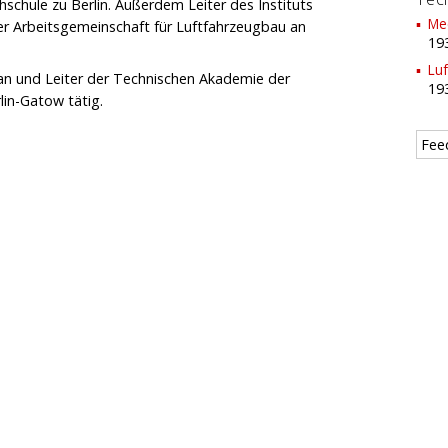
chule zu Berlin. Außerdem Leiter des Instituts
Me
r Arbeitsgemeinschaft für Luftfahrzeugbau an
19
Lu
r an und Leiter der Technischen Akademie der
19
lin-Gatow tätig.
Fee