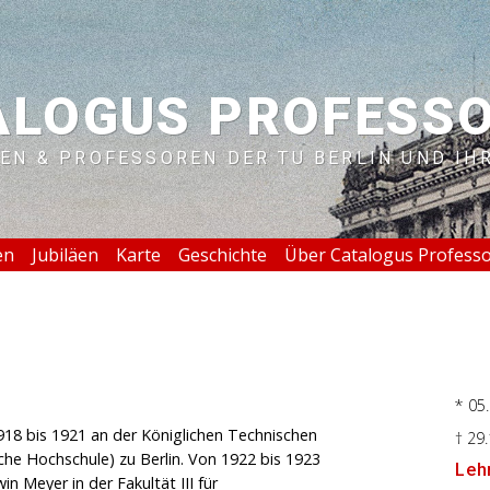
ALOGUS PROFESS
EN & PROFESSOREN DER TU BERLIN UND IH
en
Jubiläen
Karte
Geschichte
Über Catalogus Profess
* 05
18 bis 1921 an der Königlichen Technischen
† 29
che Hochschule) zu Berlin. Von 1922 bis 1923
Lehr
in Meyer in der Fakultät III für