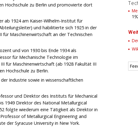
Tec
en Hochschule zu Berlin und promovierte dort
Me
19
er ab 1924 am Kaiser-Wilhelm-Institut für
teilungsleiter) und habilitierte sich 1925 in der
Wei
II für Maschinenwirtschaft an der Technischen
Deu
Wik
dozent und von 1930 bis Ende 1934 als
fessor für Mechanische Technologie im
II für Maschinenwirtschaft (ab 1928 Fakultät III
Fee
n Hochschule zu Berlin.
 der Industrie sowie in wissenschaftlichen
essor und Direktor des Instituts für Mechanical
is 1949 Direktor des National Metallurgical
2 folgte wiederum eine Tätigkeit als Direktor in
 Professor of Metallurgical Engineering and
ute der Syracuse University in New York.