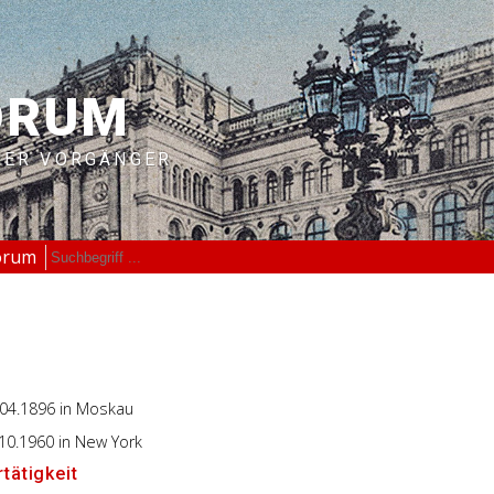
ORUM
RER VORGÄNGER
orum
.04.1896
in Moskau
.10.1960
in New York
tätigkeit