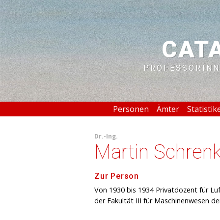
CAT
PROFESSORINN
Personen
Ämter
Statistik
Dr.-Ing.
Martin Schren
Zur Person
Von 1930 bis 1934 Privatdozent für Lu
der Fakultät III für Maschinenwesen de