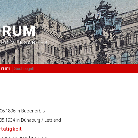
ORUM
RER VORGÄNGER
orum
.06.1896
in Bubenorbis
.05.1934
in Dünaburg / Lettland
tätigkeit
hnische Hochschule