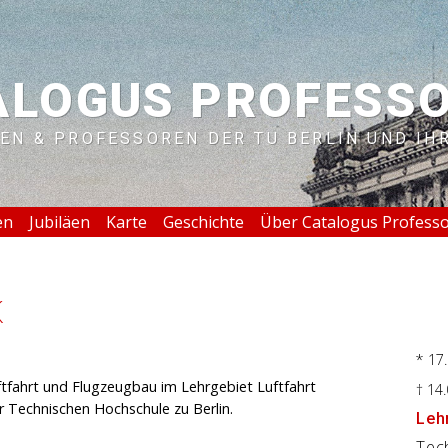
ALOGUS PROFESS
EN & PROFESSOREN DER TU BERLIN UND IH
en
Jubiläen
Karte
Geschichte
Über Catalogus Profess
k
* 17
ftfahrt und Flugzeugbau im Lehrgebiet Luftfahrt
† 14
r Technischen Hochschule zu Berlin.
Lehr
Tec