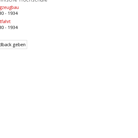
ugzeugbau
30
-
1934
tfahrt
30
-
1934
dback geben