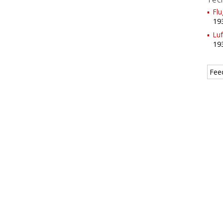
Fl
19
Luf
19
Fee