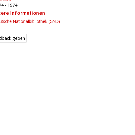
74
-
1974
tere Informationen
tsche Nationalbibliothek (GND)
dback geben