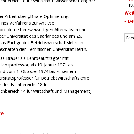
chbereich 18 für Wirtschaftswissenschaften) der
19
Wei
ner Arbeit über „Binäre Optimierung:
Deu
ines Verfahrens zur Analyse
sprobleme bei zweiwertigen Alternativen und
er Universität des Saarlandes und am 25.
Fee
 das Fachgebiet Betriebswirtschaftslehre im
schaften der Technischen Universität Berlin.
ias Brauer als Lehrbeauftragter mit
istenzprofessor, ab 19. Januar 1971 als
und vom 1. Oktober 1974 bis zu seinem
rsitätsprofessor für Betriebswirtschaftslehre
e des Fachbereichs 18 für
achbereich 14 für Wirtschaft und Management)
te