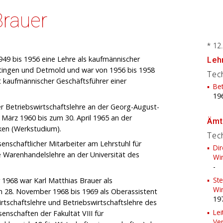
Brauer
* 12
949 bis 1956 eine Lehre als kaufmännischer
Lehr
ttingen und Detmold und war von 1956 bis 1958
Tech
t kaufmännischer Geschäftsführer einer
Bet
19
er Betriebswirtschaftslehre an der Georg-August-
 März 1960 bis zum 30. April 1965 an der
Ämt
cken (Werkstudium).
Tech
senschaftlicher Mitarbeiter am Lehrstuhl für
Dir
e Warenhandelslehre an der Universität des
Wi
-
Ste
 1968 war Karl Matthias Brauer als
Wi
m 28. November 1968 bis 1969 als Oberassistent
19
rtschaftslehre und Betriebswirtschaftslehre des
Lei
enschaften der Fakultät VIII für
Ve