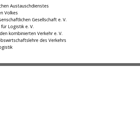
chen Austauschdienstes
en Volkes
nschaftlichen Gesellschaft e. V.
ür Logistik e. V.
 den kombinierten Verkehr e. V.
ebswirtschaftslehre des Verkehrs
ogistik
2019 Universitätsbibliothek.
Sofern nicht anders angegeben, stehen die Texte dieser Seite unter der Lizenz
Creative Commons Namensnennung 4.0 International.
r Catalogus Professorum
Startseite
Impressum
Universitätsarchiv
Datensc