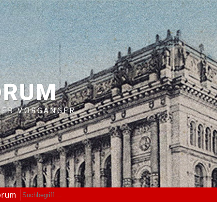
ORUM
RER VORGÄNGER
orum