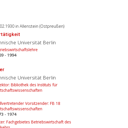
.02.1930
in Allenstein (Ostpreußen)
tätigkeit
nische Universität Berlin
riebswirtschaftslehre
69
-
1994
er
nische Universität Berlin
ektor: Bibliothek des Instituts für
rtschaftswissenschaften
llvertretender Vorsitzender: FB 18
rtschaftswissenschaften
73
-
1974
ter: Fachgebietes Betriebswirtschaft des
rkehrs