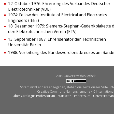
12. Oktober 1976: Ehrenring des Verbandes Deutscher
Elektrotechniker (VDE)
1974: Fellow des Institute of Electrical and Electronics
Engineers (IEEE)
18. Dezember 1979: Siemens-Stephan-Gedenkplakette 
den Elektrotechnischen Verein (ETV)
13. September 1987: Ehrensenator der Technischen
Universität Berlin
1988: Verleihung des Bundesverdienstkreuzes am Band
2019 Universitätsbibliothek.
Sofern nicht anders angegeben, stehen die Texte dieser Seite unt
Creative Commons Namensnennung 4.0 International
Über Catalogus Professorum
Startseite
Impressum
Universitätsar