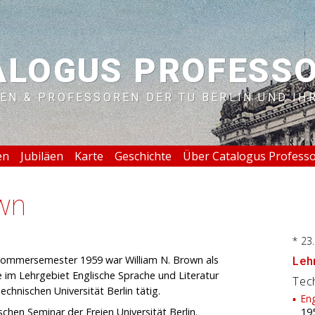
ALOGUS PROFESS
EN & PROFESSOREN DER TU BERLIN UND IH
en
Jubiläen
Karte
Geschichte
Über Catalogus Profess
own
* 23
mmersemester 1959 war William N. Brown als
Lehr
ne im Lehrgebiet Englische Sprache und Literatur
Tech
chnischen Universität Berlin tätig.
Eng
chen Seminar der Freien Universität Berlin.
19