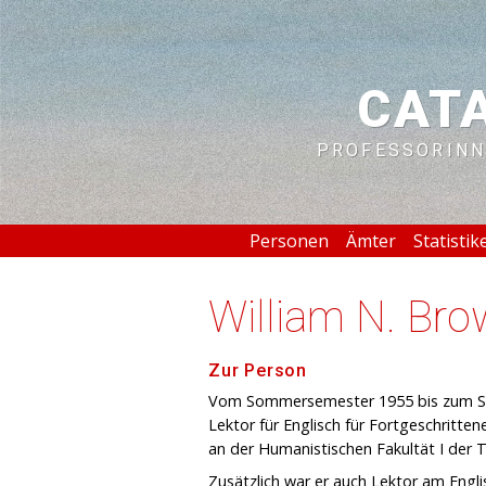
CAT
PROFESSORINN
Personen
Ämter
Statistik
William N. Br
Zur Person
Vom Sommersemester 1955 bis zum So
Lektor für Englisch für Fortgeschritte
an der Humanistischen Fakultät I der Te
Zusätzlich war er auch Lektor am Englis