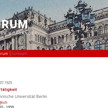
ORUM
RER VORGÄNGER
orum
.07.1925
tätigkeit
nische Universität Berlin
lisch
55
-
1959