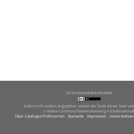
2019 Universitätsbibliothek.
Sofern nicht anders angegeben, stehen die Texte dieser Seite unt
Creative Commons Namensnennung 4.0 International
Über Catalogus Professorum
Startseite
Impressum
Universitätsar