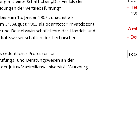
tung mit einer Schrift über „Der Einfluß der
Bet
dungen der Vertriebsführung“.
19
bis zum 15. Januar 1962 zunächst als
zum 31. August 1963 als beamteter Privatdozent
Wei
re und Betriebswirtschaftslehre des Handels und
Deu
rtschaftswissenschaften der Technischen
 ordentlicher Professor für
Fee
prüfungs- und Beratungswesen an der
 der Julius-Maximilians-Universität Würzburg.