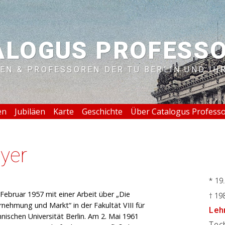
ALOGUS PROFESS
EN & PROFESSOREN DER TU BERLIN UND IH
en
Jubiläen
Karte
Geschichte
Über Catalogus Profess
yer
* 19
Februar 1957 mit einer Arbeit über „Die
† 19
nehmung und Markt“ in der Fakultät VIII für
Lehr
ischen Universität Berlin. Am 2. Mai 1961
Tech