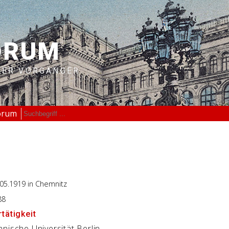
ORUM
RER VORGÄNGER
orum
.05.1919
in Chemnitz
88
tätigkeit
nische Universität Berlin