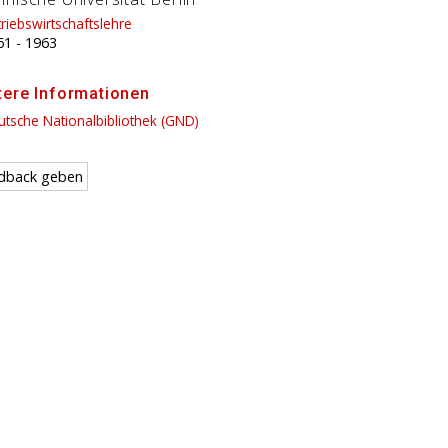
riebswirtschaftslehre
61
-
1963
tere Informationen
tsche Nationalbibliothek (GND)
dback geben