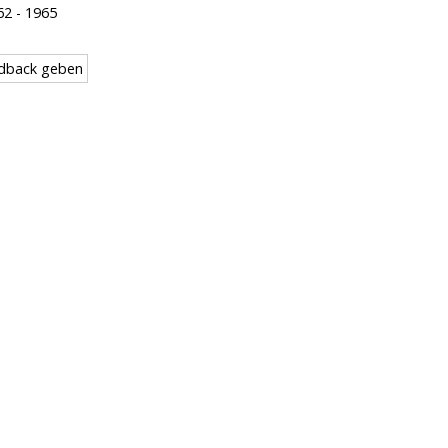
62
-
1965
dback geben