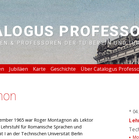
ALOGUS PROFESS
EN & PROFESSOREN DER TU BERLIN UND IH
en
Jubiläen
Karte
Geschichte
Über Catalogus Profess
non
* 04
tember 1965 war Roger Montagnon als Lektor
Lehr
m Lehrstuhl für Romanische Sprachen und
Tech
t I an der Technischen Universität Berlin
Mod