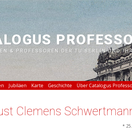
ALOGUS PROFESS
EN & PROFESSOREN DER TU BERLIN UND IH
en
Jubiläen
Karte
Geschichte
Über Catalogus Profess
gust Clemens Schwertman
* 25