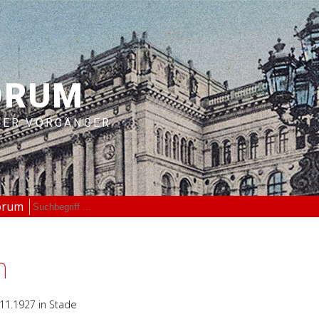
ORUM
RER VORGÄNGER
orum
n
.11.1927
in Stade