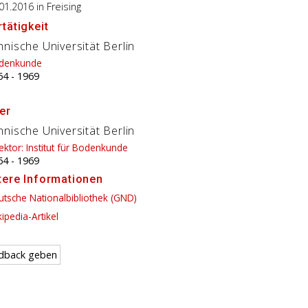
.01.2016
in Freising
tätigkeit
nische Universität Berlin
denkunde
64
-
1969
er
nische Universität Berlin
ektor: Institut für Bodenkunde
64
-
1969
tere Informationen
tsche Nationalbibliothek (GND)
ipedia-Artikel
dback geben