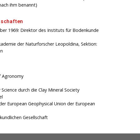
nach ihm benannt)
dschaften
ber 1969: Direktor des Instituts für Bodenkunde
kademie der Naturforscher Leopoldina, Sektion:
en
of Agronomy
 Science durch die Clay Mineral Society
el
 der European Geophysical Union der European
undlichen Gesellschaft