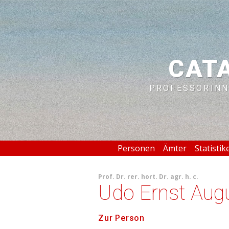
CAT
PROFESSORINN
Personen
Ämter
Statistik
Prof.
Dr. rer. hort.
Dr. agr. h. c.
Udo Ernst Au
Zur Person