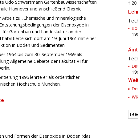
ierte Udo Schwertmann Gartenbauwissenschaften
† 20
hule Hannover und anschließend Chemie.
Lehr
er Arbeit zu „Chemische und mineralogische
Tech
Entstehungsbedingungen der Eisenoxyde in
Bo
t für Gartenbau und Landeskultur an der
19
bilitierte sich dort am 19. Juni 1961 mit einer
raktion in Böden und Sedimenten.
Ämt
er 1964 bis zum 30. September 1969 als
Tech
lung Allgemeine Gebiete der Fakultät VI für
Dir
rlin.
19
itierung 1995 lehrte er als ordentlicher
Wei
hnischen Hochschule München.
Deu
Wik
te
Fee
en und Formen der Eisenoxide in Böden (das