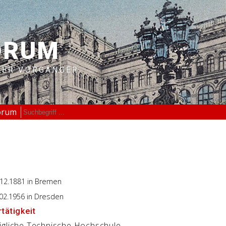
ORUM
RER VORGÄNGER
orum
.12.1881
in Bremen
.02.1956
in Dresden
tätigkeit
igliche Technische Hochschule