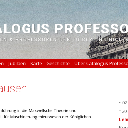
ALOGUS PROFESS
EN & PROFESSOREN DER TU BERLIN UND IH
en
Jubiläen
Karte
Geschichte
Über Catalogus Profess
hausen
* 02
inführung in die Maxwellsche Theorie und
† 20
III für Maschinen-Ingenieurwesen der Königlichen
Lehr
Kön