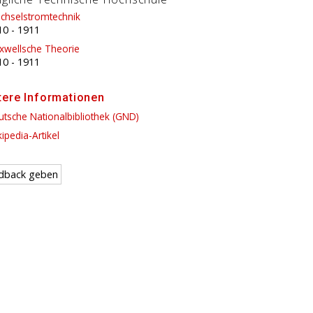
chselstromtechnik
10
-
1911
xwellsche Theorie
10
-
1911
tere Informationen
tsche Nationalbibliothek (GND)
ipedia-Artikel
dback geben