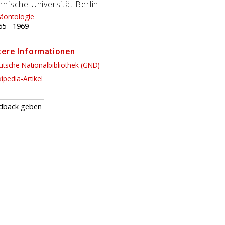
nische Universität Berlin
läontologie
65
-
1969
tere Informationen
tsche Nationalbibliothek (GND)
ipedia-Artikel
dback geben