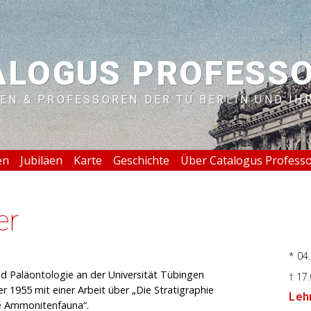
ALOGUS PROFESS
EN & PROFESSOREN DER TU BERLIN UND IH
en
Jubiläen
Karte
Geschichte
Über Catalogus Profess
er
* 04
nd Paläontologie an der Universität Tübingen
† 17
1955 mit einer Arbeit über „Die Stratigraphie
Lehr
e Ammonitenfauna“.