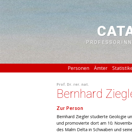
CAT
PROFESSORINN
Personen
Ämter
Statistik
Prof.
Dr. rer. nat.
Bernhard Ziegl
Zur Person
Bernhard Ziegler studierte Geologie u
und promovierte dort am 10. November 
des Malm Delta in Schwaben und sein