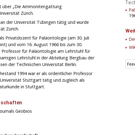
Tech
hrift über „Die Ammonitengattung
Pa
iversität Zürich.
19
 an der Universität Tübingen tätig und wurde
ät Zürich.
Wei
als Privatdozent für Paläontologie (am 30. Juli
Deu
nnt) und vom 16. August 1966 bis zum 30.
Wik
Professor für Paläontologie am Lehrstuhl für
namigen Lehrstuhl in der Abteilung Bergbau der
Fee
en der Technischen Universität Berlin.
estand 1994 war er als ordentlicher Professor
niversität Stuttgart tätig und zugleich als
turkunde in Stuttgart.
dschaften
Journals Geobios