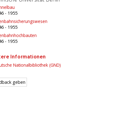
nnelbau
46
-
1955
senbahnsicherungswesen
46
-
1955
senbahnhochbauten
46
-
1955
tere Informationen
tsche Nationalbibliothek (GND)
dback geben