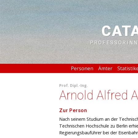
CAT
PROFESSORINN
Personen
Ämter
Statistik
Prof.
Dipl.-Ing.
Arnold Alfred
Zur Person
Nach seinem Studium an der Technisc
Technischen Hochschule zu Berlin erh
Regierungsbauführer bei der Eisenbahn