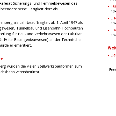
 Referat Sicherungs- und Fernmeldewesen des
Tu
 beendete seine Tätigkeit dort als
19
Ei
nberg als Lehrbeauftragter, ab 1. April 1947 als
19
ungswesen, Tunnelbau und Eisenbahn-Hochbauten
Ei
teilung für Bau- und Verkehrswesen der Fakultät
19
ät IV für Bauingenieurwesen) an der Technischen
urde er emeritiert.
Wei
Deu
te
erg wurden die vielen Stellwerksbauformen zum
Fee
chsbahn vereinheitlicht.