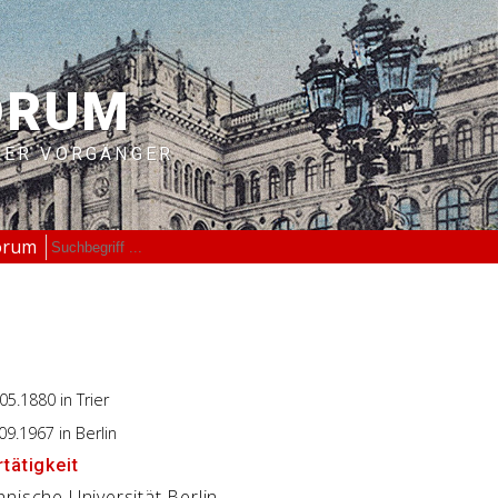
ORUM
RER VORGÄNGER
orum
.05.1880
in Trier
.09.1967
in Berlin
tätigkeit
nische Universität Berlin