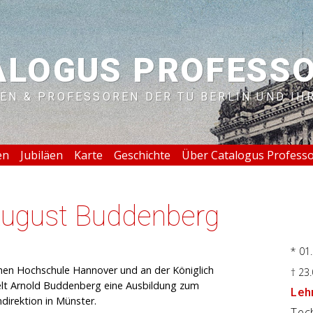
ALOGUS PROFESS
EN & PROFESSOREN DER TU BERLIN UND IH
en
Jubiläen
Karte
Geschichte
Über Catalogus Profess
 August Buddenberg
* 01
hen Hochschule Hannover und an der Königlich
† 23
ielt Arnold Buddenberg eine Ausbildung zum
Lehr
direktion in Münster.
Tech