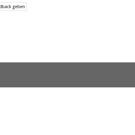
dback geben
hutz