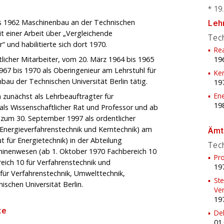
* 19
is 1962 Maschinenbau an der Technischen
Lehr
it einer Arbeit über „Vergleichende
Tech
 und habilitierte sich dort 1970.
Re
tlicher Mitarbeiter, vom 20. März 1964 bis 1965
19
67 bis 1970 als Oberingenieur am Lehrstuhl für
Ker
bau der Technischen Universität Berlin tätig.
19
Ene
h zunächst als Lehrbeauftragter für
19
ls Wissenschaftlicher Rat und Professor und ab
ng zum 30. September 1997 als ordentlicher
r Energieverfahrenstechnik und Kerntechnik) am
Ämt
ut für Energietechnik) in der Abteilung
Tech
hinenwesen (ab 1. Oktober 1970 Fachbereich 10
Pr
eich 10 für Verfahrenstechnik und
19
 für Verfahrenstechnik, Umwelttechnik,
Ste
schen Universität Berlin.
Ve
19
te
De
01