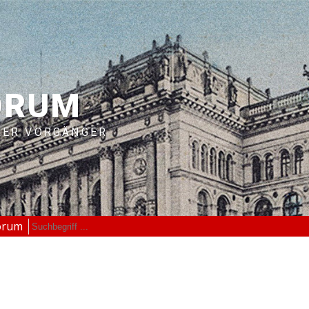
ORUM
RER VORGÄNGER
orum