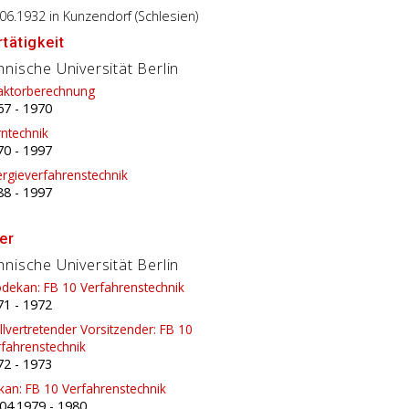
.06.1932
in Kunzendorf (Schlesien)
tätigkeit
nische Universität Berlin
aktorberechnung
67
-
1970
ntechnik
70
-
1997
rgieverfahrenstechnik
88
-
1997
er
nische Universität Berlin
odekan: FB 10 Verfahrenstechnik
71
-
1972
llvertretender Vorsitzender: FB 10
rfahrenstechnik
72
-
1973
kan: FB 10 Verfahrenstechnik
.04.1979
-
1980