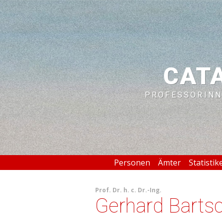
CAT
PROFESSORINN
Personen
Ämter
Statistik
Prof.
Dr. h. c.
Dr.-Ing.
Gerhard Barts