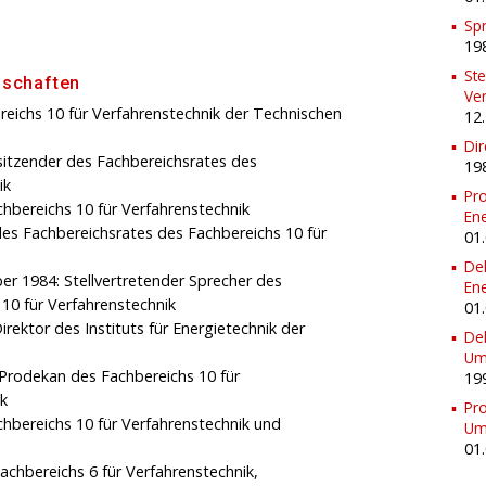
Spr
19
Ste
dschaften
Ve
eichs 10 für Verfahrenstechnik der Technischen
12
Dir
rsitzender des Fachbereichsrates des
19
ik
Pro
chbereichs 10 für Verfahrenstechnik
Ene
es Fachbereichsrates des Fachbereichs 10 für
01
Dek
 1984: Stellvertretender Sprecher des
Ene
10 für Verfahrenstechnik
01
rektor des Instituts für Energietechnik der
Dek
Um
: Prodekan des Fachbereichs 10 für
19
ik
Pro
chbereichs 10 für Verfahrenstechnik und
Um
01
achbereichs 6 für Verfahrenstechnik,