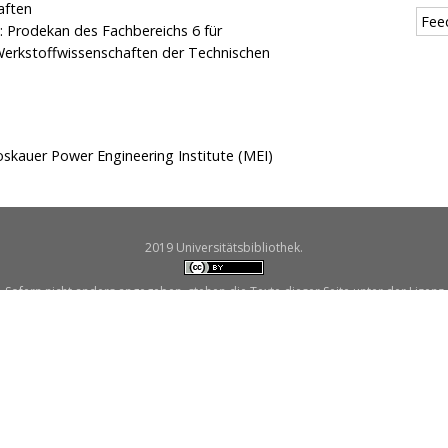
aften
Fee
7: Prodekan des Fachbereichs 6 für
Werkstoffwissenschaften der Technischen
kauer Power Engineering Institute (MEI)
2019 Universitätsbibliothek.
Sofern nicht anders angegeben, stehen die Texte dieser Seite unter der Lizenz
Creative Commons Namensnennung 4.0 International.
r Catalogus Professorum
Startseite
Impressum
Universitätsarchiv
Datensc