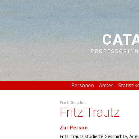
CAT
PROFESSORINN
Personen
Ämter
Statistik
Prof.
Dr. phil.
Fritz Trautz
Zur Person
Fritz Trautz studierte Geschichte, Ang