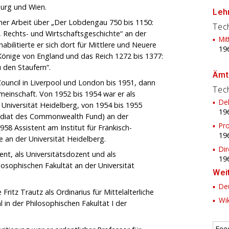
urg und Wien.
Lehr
ner Arbeit über „Der Lobdengau 750 bis 1150:
Tech
, Rechts- und Wirtschaftsgeschichte“ an der
Mit
habilitierte er sich dort für Mittlere und Neuere
19
 Könige von England und das Reich 1272 bis 1377:
u den Staufern“.
Ämt
Council in Liverpool und London bis 1951, dann
Tech
einschaft. Von 1952 bis 1954 war er als
Dek
 Universität Heidelberg, von 1954 bis 1955
19
endiat des Commonwealth Fund) an der
Pro
958 Assistent am Institut für Fränkisch-
19
 an der Universität Heidelberg.
Dir
ent, als Universitätsdozent und als
19
losophischen Fakultät an der Universität
Wei
Deu
itz Trautz als Ordinarius für Mittelalterliche
Wik
in der Philosophischen Fakultät I der
Fee