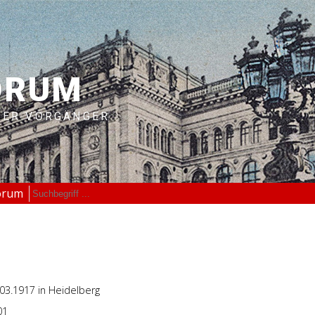
ORUM
RER VORGÄNGER
orum
.03.1917
in Heidelberg
01