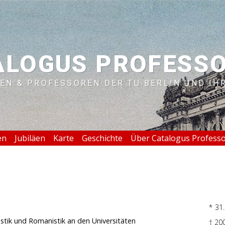
ALOGUS PROFESS
EN & PROFESSOREN DER TU BERLIN UND IH
en
Jubiläen
Karte
Geschichte
Über Catalogus Profess
* 31
listik und Romanistik an den Universitäten
† 20