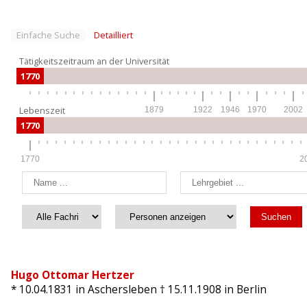
Einfache Suche
Detailliert
Tätigkeitszeitraum an der Universität
1770
Lebenszeit
1879
1922
1946
1970
2002
1770
1770
2
Hugo Ottomar Hertzer
* 10.04.1831
in Aschersleben
† 15.11.1908
in Berlin