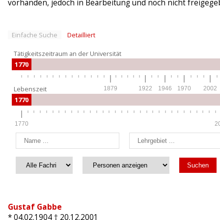
vorhanden, jedoch in Bearbeitung und noch nicht freigege
Einfache Suche
Detailliert
Tätigkeitszeitraum an der Universität
1770
Lebenszeit
1879
1922
1946
1970
2002
1770
1770
2
Gustaf Gabbe
* 04.02.1904
† 20.12.2001