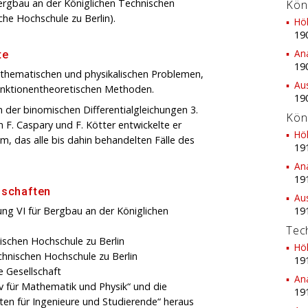
Bergbau an der Königlichen Technischen
Kön
he Hochschule zu Berlin).
Hö
19
An
te
19
athematischen und physikalischen Problemen,
Au
unktionentheoretischen Methoden.
19
n der binomischen Differentialgleichungen 3.
Kön
 F. Caspary und F. Kötter entwickelte er
Hö
, das alle bis dahin behandelten Fälle des
19
.
An
19
dschaften
Au
ng VI für Bergbau an der Königlichen
19
Tec
ischen Hochschule zu Berlin
Hö
chnischen Hochschule zu Berlin
19
 Gesellschaft
An
v für Mathematik und Physik“ und die
19
ten für Ingenieure und Studierende“ heraus