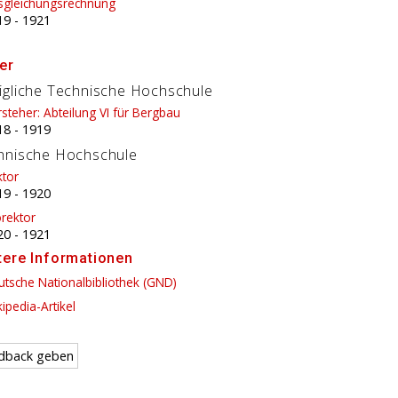
sgleichungsrechnung
19
-
1921
er
igliche Technische Hochschule
steher: Abteilung VI für Bergbau
18
-
1919
hnische Hochschule
ktor
19
-
1920
rektor
20
-
1921
tere Informationen
tsche Nationalbibliothek (GND)
ipedia-Artikel
dback geben