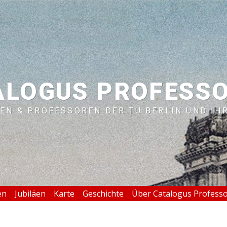
ALOGUS PROFESS
EN & PROFESSOREN DER TU BERLIN UND IH
en
Jubiläen
Karte
Geschichte
Über Catalogus Profess