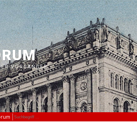
ORUM
RER VORGÄNGER
orum