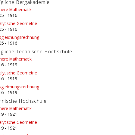
igliche Bergakademie
here Mathematik
05
-
1916
alytische Geometrie
05
-
1916
sgleichungsrechnung
05
-
1916
igliche Technische Hochschule
here Mathematik
16
-
1919
alytische Geometrie
16
-
1919
sgleichungsrechnung
16
-
1919
hnische Hochschule
here Mathematik
19
-
1921
alytische Geometrie
19
-
1921