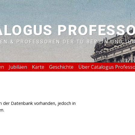
ALOGUS PROFESS
EN & PROFESSOREN DER TU BERLIN UND IH
en
Jubiläen
Karte
Geschichte
Über Catalogus Profess
 in der Datenbank vorhanden, jedoch in
en.