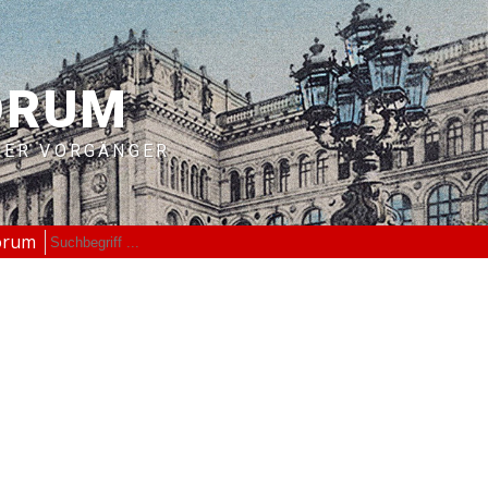
ORUM
RER VORGÄNGER
orum