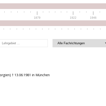
1879
1922
1946
eorgien)
† 13.06.1981
in München