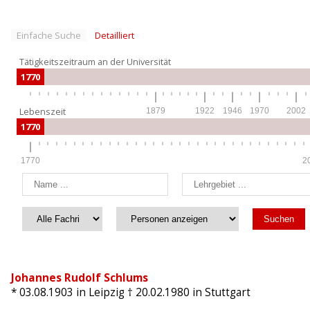
Einfache Suche
Detailliert
Tätigkeitszeitraum an der Universität
1770
Lebenszeit
1879
1922
1946
1970
2002
1770
1770
2
Johannes Rudolf Schlums
* 03.08.1903
in Leipzig
† 20.02.1980
in Stuttgart