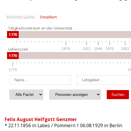
Einfache Suche
Detailliert
Tätigkeitszeitraum an der Universität
1770
Lebenszeit
1879
1922
1946
1970
2002
1770
1770
2
Felix August Helfgott Genzmer
* 22.11.1856
in Labes / Pommern
† 06.08.1929
in Berlin