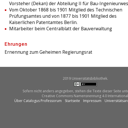
Vorsteher (Dekan) der Abteilung II für Bau-Ingenieurwe
Vom Oktober 1868 bis 1901 Mitglied des Technischen
Prüfungsamtes und von 1877 bis 1901 Mitglied des
Kaiserlichen Patentamtes Berlin.
Mitarbeiter beim Centralblatt der Bauverwaltung
Ehrungen
Ernennung zum Geheimen Regierungsrat
2019 Universitätsbibliothek.
Sofern nicht anders angegeben, stehen die Texte dieser Seite unt
Creative Commons Namensnennung 4.0 International
Über Catalogus Professorum
Startseite
Impressum
Universitätsar