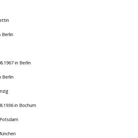
ettin
 Berlin
08.1967
in Berlin
n Berlin
nzig
08.1936
in Bochum
 Potsdam
München