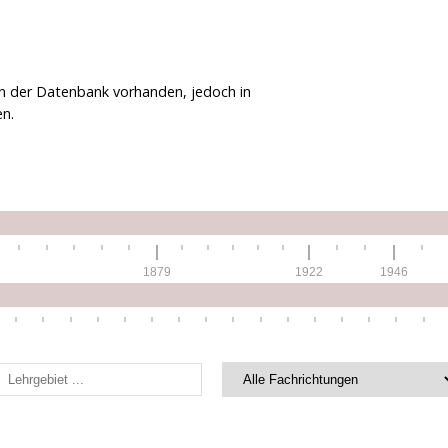
 in der Datenbank vorhanden, jedoch in
en.
1879
1922
1946