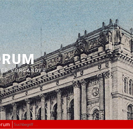
ORUM
RER VORGÄNGER
orum