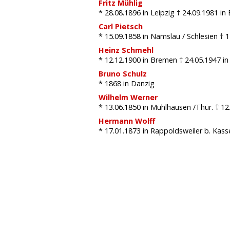
Fritz Mühlig
* 28.08.1896
in Leipzig
† 24.09.1981
in 
Carl Pietsch
* 15.09.1858
in Namslau / Schlesien
† 
Heinz Schmehl
* 12.12.1900
in Bremen
† 24.05.1947
in
Bruno Schulz
* 1868
in Danzig
Wilhelm Werner
* 13.06.1850
in Mühlhausen /Thür.
† 12
Hermann Wolff
* 17.01.1873
in Rappoldsweiler b. Kass
Übe