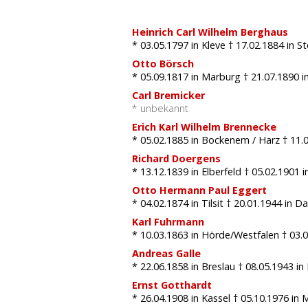
Heinrich Carl Wilhelm Berghaus
* 03.05.1797
in Kleve
† 17.02.1884
in St
Otto Börsch
* 05.09.1817
in Marburg
† 21.07.1890
in
Carl Bremicker
* unbekannt
Erich Karl Wilhelm Brennecke
* 05.02.1885
in Bockenem / Harz
† 11.
Richard Doergens
* 13.12.1839
in Elberfeld
† 05.02.1901
i
Otto Hermann Paul Eggert
* 04.02.1874
in Tilsit
† 20.01.1944
in Da
Karl Fuhrmann
* 10.03.1863
in Hörde/Westfalen
† 03.
Andreas Galle
* 22.06.1858
in Breslau
† 08.05.1943
in
Ernst Gotthardt
* 26.04.1908
in Kassel
† 05.10.1976
in 