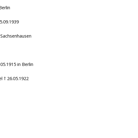
Berlin
15.09.1939
 Sachsenhausen
.05.1915
in Berlin
el
† 26.05.1922
2019 Universitätsbibliothek.
Sofern nicht anders angegeben, stehen die Texte dieser Seite unter der Lizenz
Creative Commons Namensnennung 4.0 International.
r Catalogus Professorum
Startseite
Impressum
Universitätsarchiv
Datensc