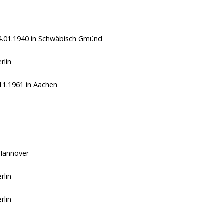
4.01.1940
in Schwäbisch Gmünd
rlin
.11.1961
in Aachen
Hannover
rlin
rlin