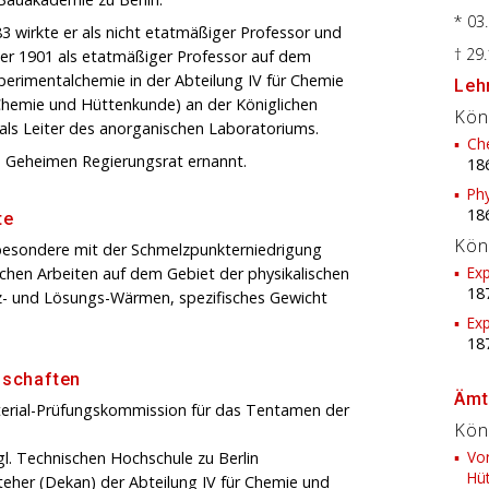
* 03
3 wirkte er als nicht etatmäßiger Professor und
† 29
ber 1901 als etatmäßiger Professor auf dem
erimentalchemie in der Abteilung IV für Chemie
Lehr
Chemie und Hüttenkunde) an der Königlichen
Kön
als Leiter des anorganischen Laboratoriums.
Ch
Geheimen Regierungsrat ernannt.
18
Phy
18
te
Kön
nsbesondere mit der Schmelzpunkterniedrigung
Ex
ichen Arbeiten auf dem Gebiet der physikalischen
18
z- und Lösungs-Wärmen, spezifisches Gewicht
Ex
18
dschaften
Ämt
sterial-Prüfungskommission für das Tentamen der
Kön
Vor
l. Technischen Hochschule zu Berlin
Hü
teher (Dekan) der Abteilung IV für Chemie und