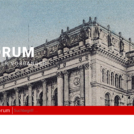
ORUM
RER VORGÄNGER
orum