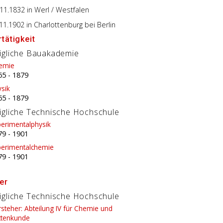
.11.1832
in Werl / Westfalen
.11.1902
in Charlottenburg bei Berlin
tätigkeit
igliche Bauakademie
emie
65
-
1879
sik
65
-
1879
igliche Technische Hochschule
perimentalphysik
79
-
1901
perimentalchemie
79
-
1901
er
igliche Technische Hochschule
steher: Abteilung IV für Chemie und
ttenkunde