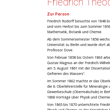
Friedrich Theo
Zur Person
Friedrich Rüdorff besuchte von 1848 
und vom Herbst bis zum Sommer 1856 s
Mathematik, Botanik und Chemie.
Ab dem Sommersemester 1856 wechselt
Universität zu Berlin und wurde dort 
Professor Dove.
Von Februar 1858 bis Ostern 1863 arbeit
Gustav Magnus an der Friedrich-Wilhel
am 5. August 1861 mit der Dissertation
Gefrieren des Wassers“.
Im Sommer 1862 machte er das Oberleh
die 6. Oberlehrerstelle für Mineralogi
Gewerbeschule (Oberrealschule) in Berl
1866 Vorträge über Physik und Chemie 
Von 1865 bis 1870 unterrichtete Friedr
Physik und Chemie an der Königlichen 