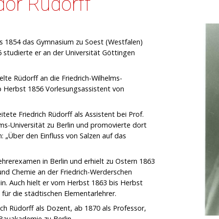
dor Rüdorff
bis 1854 das Gymnasium zu Soest (Westfalen)
tudierte er an der Universität Göttingen
e Rüdorff an die Friedrich-Wilhelms-
ab Herbst 1856 Vorlesungsassistent von
ete Friedrich Rüdorff als Assistent bei Prof.
ms-Universität zu Berlin und promovierte dort
: „Über den Einfluss von Salzen auf das
rerexamen in Berlin und erhielt zu Ostern 1863
e und Chemie an der Friedrich-Werderschen
in. Auch hielt er vom Herbst 1863 bis Herbst
für die städtischen Elementarlehrer.
ich Rüdorff als Dozent, ab 1870 als Professor,
Bauakademie zu Berlin.