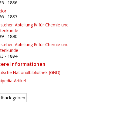
85
-
1886
ktor
86
-
1887
steher: Abteilung IV für Chemie und
ttenkunde
89
-
1890
steher: Abteilung IV für Chemie und
ttenkunde
93
-
1894
tere Informationen
tsche Nationalbibliothek (GND)
ipedia-Artikel
dback geben