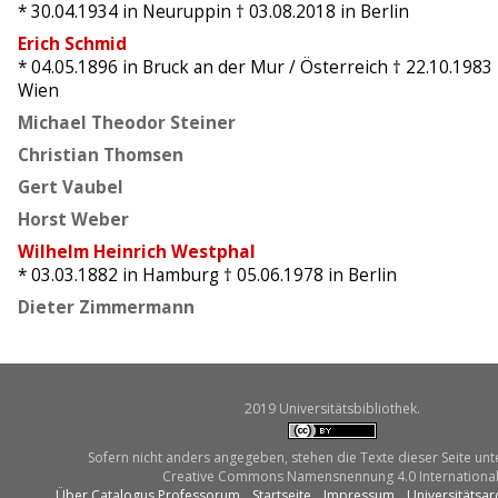
* 30.04.1934
in Neuruppin
† 03.08.2018
in Berlin
Erich Schmid
* 04.05.1896
in Bruck an der Mur / Österreich
† 22.10.1983
Wien
Michael Theodor Steiner
Christian Thomsen
Gert Vaubel
Horst Weber
Wilhelm Heinrich Westphal
* 03.03.1882
in Hamburg
† 05.06.1978
in Berlin
Dieter Zimmermann
2019 Universitätsbibliothek.
Sofern nicht anders angegeben, stehen die Texte dieser Seite unt
Creative Commons Namensnennung 4.0 International
Über Catalogus Professorum
Startseite
Impressum
Universitätsar