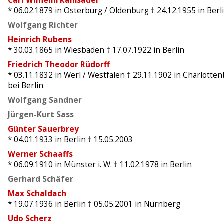
Carl Wilhelm Ramsauer
* 06.02.1879
in Osterburg / Oldenburg
† 24.12.1955
in Berl
Wolfgang Richter
Heinrich Rubens
* 30.03.1865
in Wiesbaden
† 17.07.1922
in Berlin
Friedrich Theodor Rüdorff
* 03.11.1832
in Werl / Westfalen
† 29.11.1902
in Charlotten
bei Berlin
Wolfgang Sandner
Jürgen-Kurt Sass
Günter Sauerbrey
* 04.01.1933
in Berlin
† 15.05.2003
Werner Schaaffs
* 06.09.1910
in Münster i. W.
† 11.02.1978
in Berlin
Gerhard Schäfer
Max Schaldach
* 19.07.1936
in Berlin
† 05.05.2001
in Nürnberg
Udo Scherz