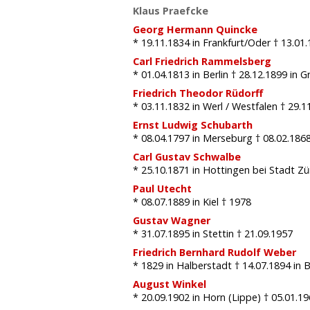
Klaus Praefcke
Georg Hermann Quincke
* 19.11.1834
in Frankfurt/Oder
† 13.01
Carl Friedrich Rammelsberg
* 01.04.1813
in Berlin
† 28.12.1899
in Gr
Friedrich Theodor Rüdorff
* 03.11.1832
in Werl / Westfalen
† 29.1
Ernst Ludwig Schubarth
* 08.04.1797
in Merseburg
† 08.02.186
Carl Gustav Schwalbe
* 25.10.1871
in Hottingen bei Stadt Zü
Paul Utecht
* 08.07.1889
in Kiel
† 1978
Gustav Wagner
* 31.07.1895
in Stettin
† 21.09.1957
Friedrich Bernhard Rudolf Weber
* 1829
in Halberstadt
† 14.07.1894
in B
August Winkel
* 20.09.1902
in Horn (Lippe)
† 05.01.1