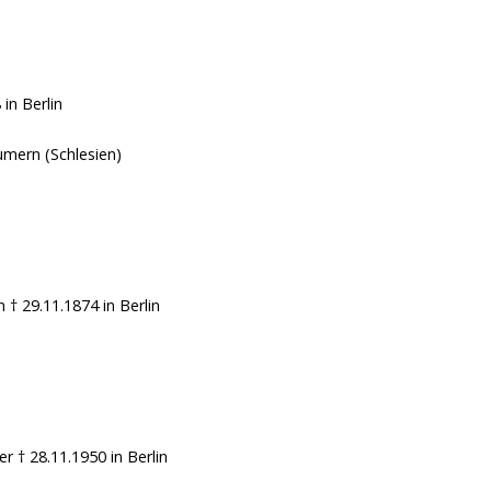
8
in Berlin
umern (Schlesien)
en
† 29.11.1874
in Berlin
ver
† 28.11.1950
in Berlin