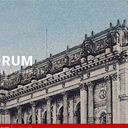
ORUM
RER VORGÄNGER
orum