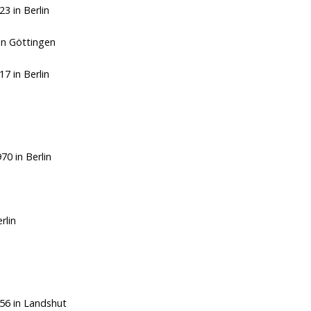
923
in Berlin
in Göttingen
817
in Berlin
970
in Berlin
rlin
956
in Landshut