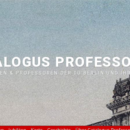
ALOGUS PROFESS
EN & PROFESSOREN DER TU BERLIN UND IH
en
Jubiläen
Karte
Geschichte
Über Catalogus Profess