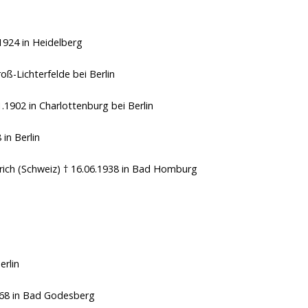
.1924
in Heidelberg
oß-Lichterfelde bei Berlin
1.1902
in Charlottenburg bei Berlin
8
in Berlin
rich (Schweiz)
† 16.06.1938
in Bad Homburg
erlin
968
in Bad Godesberg