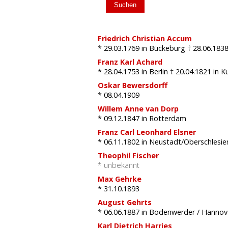
Friedrich Christian Accum
* 29.03.1769
in Bückeburg
† 28.06.183
Franz Karl Achard
* 28.04.1753
in Berlin
† 20.04.1821
in K
Oskar Bewersdorff
* 08.04.1909
Willem Anne van Dorp
* 09.12.1847
in Rotterdam
Franz Carl Leonhard Elsner
* 06.11.1802
in Neustadt/Oberschlesi
Theophil Fischer
* unbekannt
Max Gehrke
* 31.10.1893
August Gehrts
* 06.06.1887
in Bodenwerder / Hanno
Karl Dietrich Harries