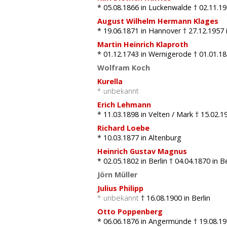
* 05.08.1866
in Luckenwalde
† 02.11.1
August Wilhelm Hermann Klages
* 19.06.1871
in Hannover
† 27.12.1957
Martin Heinrich Klaproth
* 01.12.1743
in Wernigerode
† 01.01.1
Wolfram Koch
Kurella
* unbekannt
Erich Lehmann
* 11.03.1898
in Velten / Mark
† 15.02.1
Richard Loebe
* 10.03.1877
in Altenburg
Heinrich Gustav Magnus
* 02.05.1802
in Berlin
† 04.04.1870
in Be
Jörn Müller
Julius Philipp
* unbekannt
† 16.08.1900
in Berlin
Otto Poppenberg
* 06.06.1876
in Angermünde
† 19.08.1