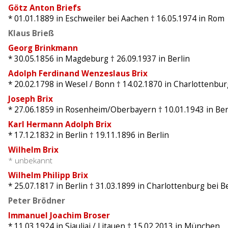
Götz Anton Briefs
* 01.01.1889
in Eschweiler bei Aachen
† 16.05.1974
in Rom
Klaus Brieß
Georg Brinkmann
* 30.05.1856
in Magdeburg
† 26.09.1937
in Berlin
Adolph Ferdinand Wenzeslaus Brix
* 20.02.1798
in Wesel / Bonn
† 14.02.1870
in Charlottenbur
Joseph Brix
* 27.06.1859
in Rosenheim/Oberbayern
† 10.01.1943
in Ber
Karl Hermann Adolph Brix
* 17.12.1832
in Berlin
† 19.11.1896
in Berlin
Wilhelm Brix
* unbekannt
Wilhelm Philipp Brix
* 25.07.1817
in Berlin
† 31.03.1899
in Charlottenburg bei Be
Peter Brödner
Immanuel Joachim Broser
* 11.03.1924
in Siauliai / Litauen
† 15.02.2013
in München