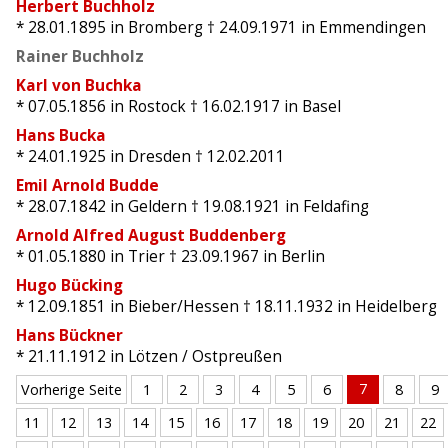
Herbert Buchholz
* 28.01.1895
in Bromberg
† 24.09.1971
in Emmendingen
Rainer Buchholz
Karl von Buchka
* 07.05.1856
in Rostock
† 16.02.1917
in Basel
Hans Bucka
* 24.01.1925
in Dresden
† 12.02.2011
Emil Arnold Budde
* 28.07.1842
in Geldern
† 19.08.1921
in Feldafing
Arnold Alfred August Buddenberg
* 01.05.1880
in Trier
† 23.09.1967
in Berlin
Hugo Bücking
* 12.09.1851
in Bieber/Hessen
† 18.11.1932
in Heidelberg
Hans Bückner
* 21.11.1912
in Lötzen / Ostpreußen
7
Vorherige Seite
1
2
3
4
5
6
8
9
11
12
13
14
15
16
17
18
19
20
21
22