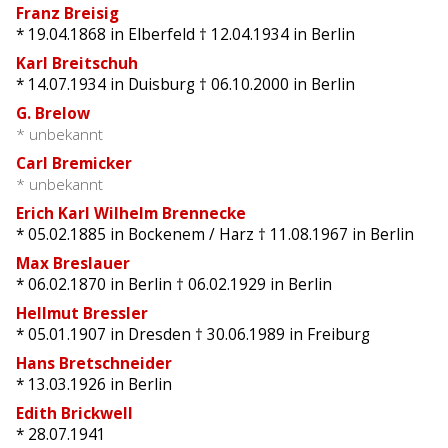
Franz Breisig
* 19.04.1868
in Elberfeld
† 12.04.1934
in Berlin
Karl Breitschuh
* 14.07.1934
in Duisburg
† 06.10.2000
in Berlin
G. Brelow
* unbekannt
Carl Bremicker
* unbekannt
Erich Karl Wilhelm Brennecke
* 05.02.1885
in Bockenem / Harz
† 11.08.1967
in Berlin
Max Breslauer
* 06.02.1870
in Berlin
† 06.02.1929
in Berlin
Hellmut Bressler
* 05.01.1907
in Dresden
† 30.06.1989
in Freiburg
Hans Bretschneider
* 13.03.1926
in Berlin
Edith Brickwell
* 28.07.1941