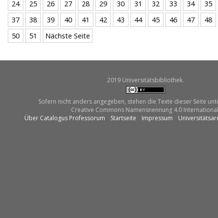
24
25
26
27
28
29
30
31
32
33
34
35
37
38
39
40
41
42
43
44
45
46
47
48
50
51
Nächste Seite
2019 Universitätsbibliothek.
Sofern nicht anders angegeben, stehen die Texte dieser Seite unt
Creative Commons Namensnennung 4.0 International
Über Catalogus Professorum
Startseite
Impressum
Universitätsar